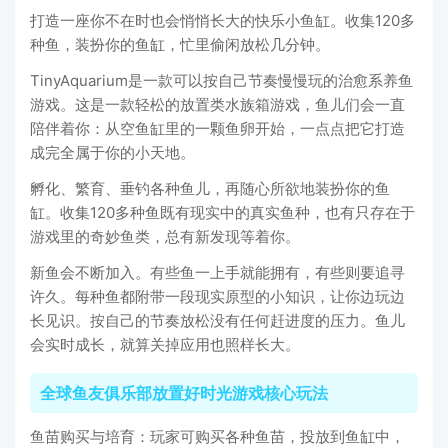
打造一座你不在时也会悄悄长大的快乐小鱼缸。收集120多
种鱼，装扮你的鱼缸，忙里偷闲放松几分钟。
TinyAquarium是一款可以按自己节奏慢慢玩的治愈系养鱼
游戏。这是一款轻松的放置类水族箱游戏，鱼儿们会一直
陪伴着你：从空鱼缸里的一颗鱼卵开始，一点点把它打造
成完全属于你的小天地。
孵化、繁育、垂钓各种鱼儿，再随心所欲地装扮你的鱼
缸。收集120多种鱼既有现实中的真实鱼种，也有只存在于
游戏里的奇妙鱼类，总有新发现等着你。
新鱼会不断加入。有些鱼一上手就能拥有，有些则要追寻
许久。每种鱼都附带一段现实原型的小知识，让你边玩边
长见识。按自己的节奏放松没有任何赶进度的压力。鱼儿
会实时成长，就算关掉应用也照样长大。
全球鱼友俱乐部放置好时光游戏核心玩法
鱼苗购买与培育：玩家可购买各种鱼苗，投放到鱼缸中，