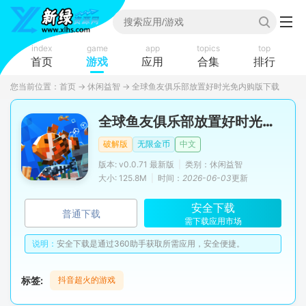
index
game
app
topics
top
首页
游戏
应用
合集
排行
您当前位置：
首页
→
休闲益智
→
全球鱼友俱乐部放置好时光免内购版下载
全球鱼友俱乐部放置好时光无限金币版
破解版
无限金币
中文
版本: v0.0.71 最新版
|
类别：休闲益智
大小: 125.8M
|
时间：
2026-06-03
更新
安全下载
普通下载
需下载应用市场
说明：
安全下载是通过360助手获取所需应用，安全便捷。
标签:
抖音超火的游戏