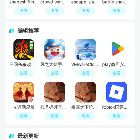
shapeshifting变形奔跑无广告版
crowd war人群战争游戏破解版
escape island(逃离岛屿游戏手机版)
battle snake(战蛇小队手机版)
查看
查看
查看
查看
编辑推荐
三国杀移动版官方正版
风之大陆手游官方正版
VMwareCloudFoundation9.1完整安装包
play商店安卓版(GooglePlay商店)
查看
查看
查看
查看
光遇网易版
代号砰砰官方正版(夜幕之下)
夜幕之下抢先体验服
roblox国际服官方正版
查看
查看
查看
查看
最新更新