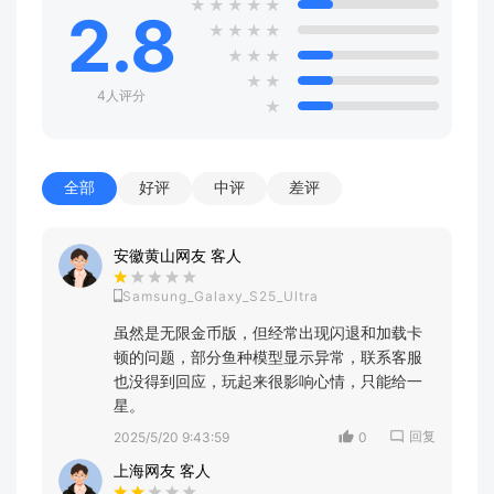
★
★
★
★
★
2.8
★
★
★
★
★
★
★
★
★
4人评分
★
全部
好评
中评
差评
安徽黄山网友 客人
Samsung_Galaxy_S25_Ultra
虽然是无限金币版，但经常出现闪退和加载卡
顿的问题，部分鱼种模型显示异常，联系客服
也没得到回应，玩起来很影响心情，只能给一
星。
回复
2025/5/20 9:43:59
0
上海网友 客人