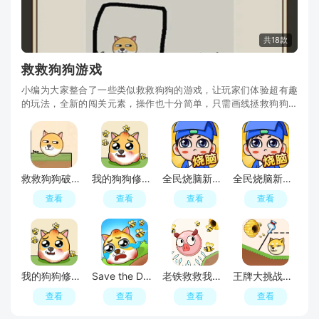
共18款
救救狗狗游戏
小编为大家整合了一些类似救救狗狗的游戏，让玩家们体验超有趣
的玩法，全新的闯关元素，操作也十分简单，只需画线拯救狗狗免
受蜜蜂蛰咬即可，玩家可以下载救救狗狗破解版、全民烧脑新版救
救狗狗解锁版破解版、全民烧脑新版救救狗狗破解版无限体力、我
的狗狗修改版免广告、我的狗狗修改版等游戏，这些游戏都十分热
门好玩哦！
救救狗狗破解版免广告
我的狗狗修改版无广告版
全民烧脑新版救救狗狗关卡解锁版破解版
全民烧脑新版救救狗狗破解版无限提示
查看
查看
查看
查看
我的狗狗修改版无限体力钥匙提示
Save the Doge救救狗狗国际版免广告版修改版
老铁救救我官方版游戏
王牌大挑战免广告修改版
查看
查看
查看
查看