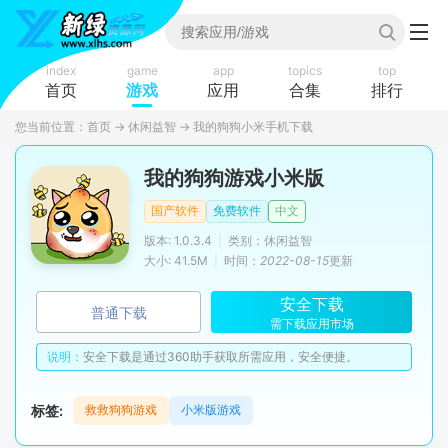
index
game
app
topics
top
首页
游戏
应用
合集
排行
您当前位置：
首页
→
休闲益智
→
我的狗狗小米手机下载
我的狗狗游戏小米版
国产软件
免费软件
中文
版本: 1.0.3.4
|
类别：休闲益智
大小: 41.5M
|
时间：
2022-08-15
更新
安全下载
普通下载
需下载应用市场
说明：
安全下载是通过360助手获取所需应用，安全便捷。
标签:
救救狗狗游戏
小米版游戏