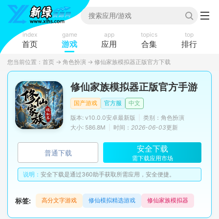
index
game
app
topics
top
首页
游戏
应用
合集
排行
您当前位置：
首页
→
角色扮演
→
修仙家族模拟器正版官方下载
修仙家族模拟器正版官方手游
国产游戏
官方服
中文
版本: v10.0.0安卓最新版
|
类别：角色扮演
大小: 586.8M
|
时间：
2026-06-03
更新
安全下载
普通下载
需下载应用市场
说明：
安全下载是通过360助手获取所需应用，安全便捷。
标签:
高分文字游戏
修仙模拟精选游戏
修仙家族模拟器