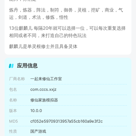
炼丹，炼器，阵法，制符，御兽，灵植，挖矿，商业，气
运，剑道，术法，修炼，悟性
13位麒麟儿 每隔20年就可以选择一位，可以每次重复选择
相同或者不同，来打造自己的特色玩法
麒麟儿是单灵根修士并且具备灵体
应用信息
厂商名称
一起来修仙工作室
包名
com.cccs.xxjz
名称
修仙家族模拟器
版本
10.0.0
MD5
cf052e59709313957a55cb160a9e3f2c
性质
国产游戏