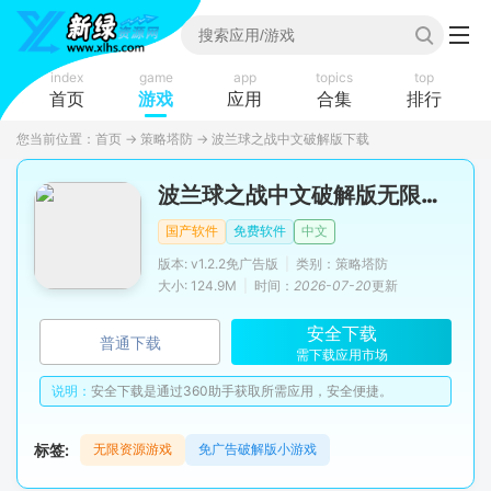
index
game
app
topics
top
首页
游戏
应用
合集
排行
您当前位置：
首页
→
策略塔防
→
波兰球之战中文破解版下载
波兰球之战中文破解版无限资源全解锁版
国产软件
免费软件
中文
版本: v1.2.2免广告版
|
类别：策略塔防
大小: 124.9M
|
时间：
2026-07-20
更新
安全下载
普通下载
需下载应用市场
说明：
安全下载是通过360助手获取所需应用，安全便捷。
标签:
无限资源游戏
免广告破解版小游戏