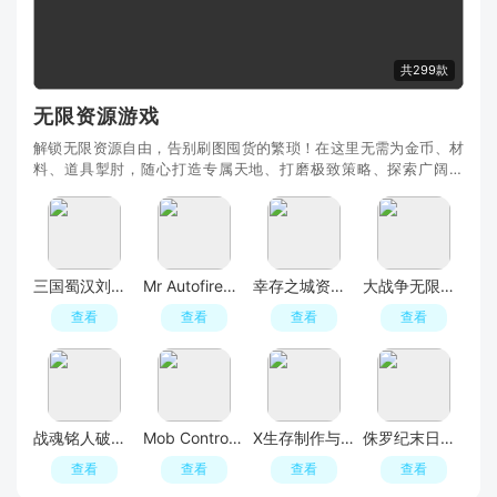
共299款
无限资源游戏
解锁无限资源自由，告别刷图囤货的繁琐！在这里无需为金币、材
料、道具掣肘，随心打造专属天地、打磨极致策略、探索广阔世
界，让游戏的快乐回归玩法本身，沉浸式体验创造与
三国蜀汉刘备传无限资源破解版
Mr Autofire自动开火先生内购破解版
幸存之城资源不减反增版
大战争无限资源最新版
查看
查看
查看
查看
战魂铭人破解版内置修改器
Mob Control炮弹人冲冲冲免广告版免内购最新版本
X生存制作与建造免内购版
侏罗纪末日生存破解版无限资源版
查看
查看
查看
查看