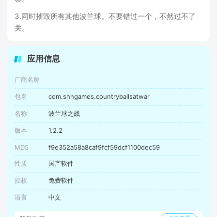
3.同时摧毁所有其他波兰球。不要错过一个，不然过不了
关。
应用信息
厂商名称
包名
com.shngames.countryballsatwar
名称
波兰球之战
版本
1.2.2
MD5
f9e352a58a8caf9fcf59dcf1100dec59
性质
国产软件
授权
免费软件
语言
中文