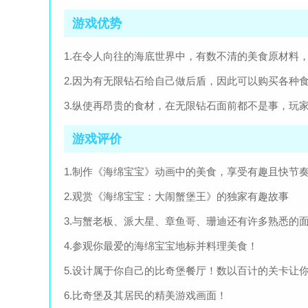
游戏优势
1.在令人向往的海底世界中，有数不清的美食原材料
2.因为有无限钻石给自己做后盾，因此可以购买各种
3.纵使再昂贵的食材，在无限钻石面前都不是事，玩
游戏评价
1.制作《海绵宝宝》动画中的美食，享受有趣且快节
2.观赏《海绵宝宝：大闹蟹堡王》的独家有趣故事
3.与蟹老板、派大星、章鱼哥、珊迪还有许多熟悉的
4.参观你最爱的海绵宝宝地标并料理美食！
5.设计属于你自己的比奇堡餐厅！数以百计的关卡让
6.比奇堡及其居民的精美游戏画面！