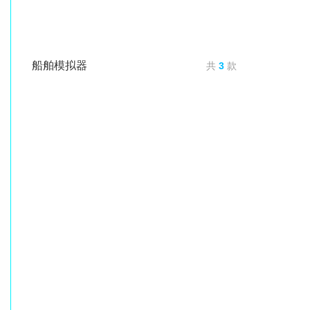
船舶模拟器
共
3
款