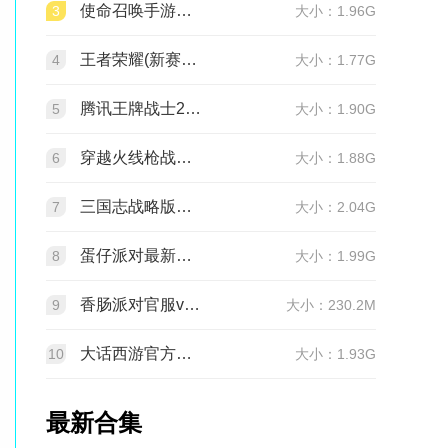
使命召唤手游官方版2026最新版v1.9.55 安卓版
3
大小：1.96G
王者荣耀(新赛季更新)v11.4.1.1 官方版
4
大小：1.77G
腾讯王牌战士2026官方正版手机版v1.65.0.1040安卓版
5
大小：1.90G
穿越火线枪战王者最新版1.0.540.840 官服
6
大小：1.88G
三国志战略版官服v2081.1730 最新版本
7
大小：2.04G
蛋仔派对最新版v1.0.282 网易官方版
8
大小：1.99G
香肠派对官服v24.14 正式服
9
大小：230.2M
大话西游官方正版v2.1.436 安卓最新版
10
大小：1.93G
最新合集