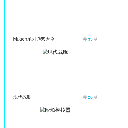
Mugen系列游戏大全
共
33
款
现代战舰
共
28
款