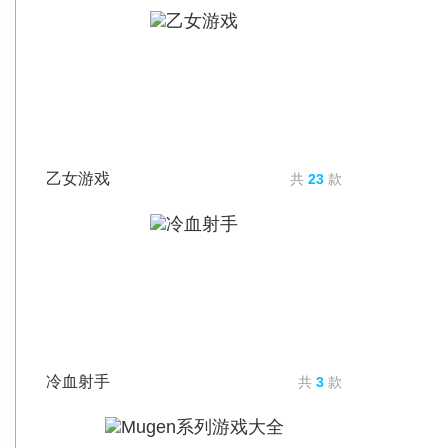
乙女游戏
共
23
款
冷血射手
共
3
款