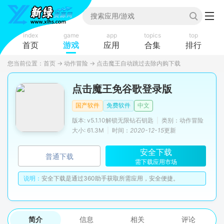
index
game
app
topics
top
首页
游戏
应用
合集
排行
您当前位置：
首页
→
动作冒险
→
点击魔王自动跳过去除内购下载
点击魔王免谷歌登录版
国产软件
免费软件
中文
版本: v5.1.10解锁无限钻石钥匙
|
类别：动作冒险
大小: 61.3M
|
时间：
2020-12-15
更新
安全下载
普通下载
需下载应用市场
说明：
安全下载是通过360助手获取所需应用，安全便捷。
简介
信息
相关
评论