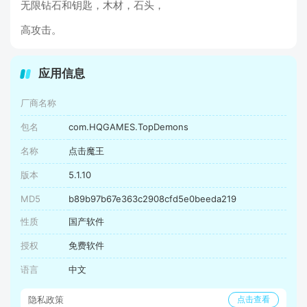
无限钻石和钥匙，木材，石头，
高攻击。
应用信息
厂商名称
包名
com.HQGAMES.TopDemons
名称
点击魔王
版本
5.1.10
MD5
b89b97b67e363c2908cfd5e0beeda219
性质
国产软件
授权
免费软件
语言
中文
隐私政策
点击查看