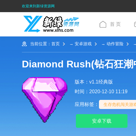
欢迎来到新绿资源网
首 页
当前位置：
首页
→
安卓游戏
→
动作冒险
→
Diamond Rush(钻石狂
版本：v1.1经典版
时间：2020-12-10 11:19
应用标签：
生存危机闯关游
安卓下载