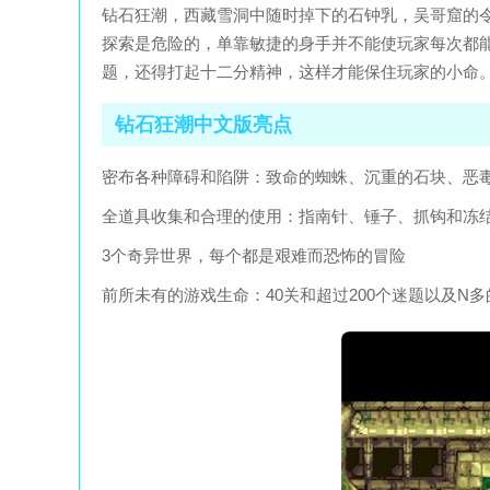
钻石狂潮，西藏雪洞中随时掉下的石钟乳，吴哥窟的
探索是危险的，单靠敏捷的身手并不能使玩家每次都
题，还得打起十二分精神，这样才能保住玩家的小命
钻石狂潮中文版亮点
密布各种障碍和陷阱：致命的蜘蛛、沉重的石块、恶
全道具收集和合理的使用：指南针、锤子、抓钩和冻
3个奇异世界，每个都是艰难而恐怖的冒险
前所未有的游戏生命：40关和超过200个迷题以及N