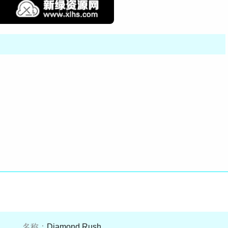
名称：
Diamond Rush