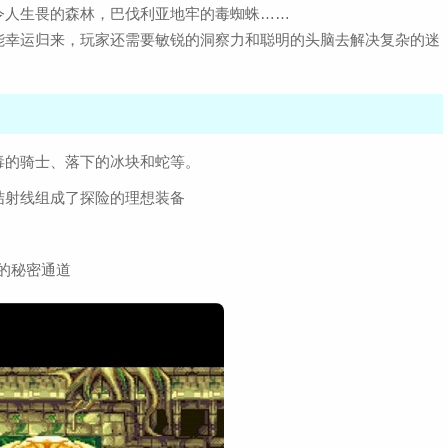
令人生畏的森林，巴伐利亚地牢的毒蜘蛛……
能幸运归来，玩家还需要敏锐的洞察力和聪明的头脑去解决复杂的迷
。
毒的骑士、落下的冰块和蛇等。
结射线组成了探险的理想装备
多的秘密通道