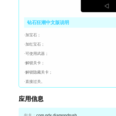
钻石狂潮中文版说明
·加宝石；
·加红宝石；
·可使用武器；
·解锁关卡；
·解锁隐藏关卡；
·直接过关。
应用信息
包名：
com.gdx.diamondrush