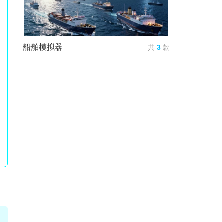
船舶模拟器
共
3
款