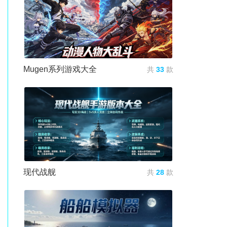
Mugen系列游戏大全
共
33
款
现代战舰
共
28
款