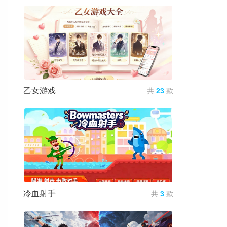
乙女游戏
共
23
款
冷血射手
共
3
款