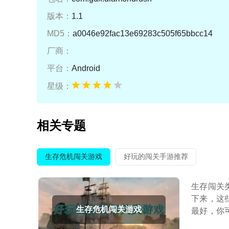
版本：
1.1
MD5：
a0046e92fac13e69283c505f65bbcc14
厂商：
平台：
Android
星级：
相关专题
生存危机闯关游戏
好玩的闯关手游推荐
生存闯关
下来，这
生存危机闯关游戏
最好，你
比