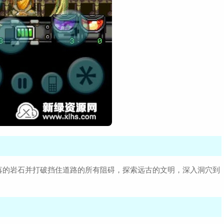
落的岩石并打破挡住道路的所有阻碍，探索远古的文明，深入洞穴到