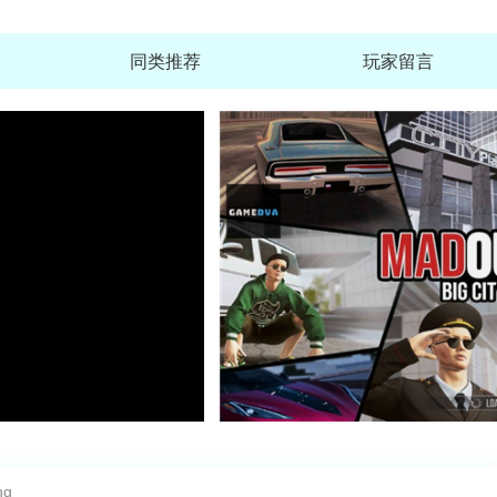
同类推荐
玩家留言
金铲铲之战(英雄联盟传奇
查
大小：1.97G
Phira手游官方安卓版
查
大小：50.1M
第五人格网易官方版
查
大小：1.79G
福满人家红包游戏官方版
ng