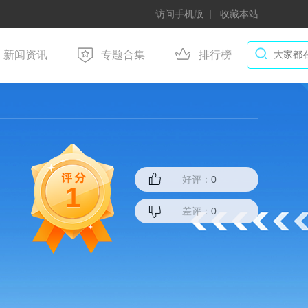
访问手机版
收藏本站
新闻资讯
专题合集
排行榜
好评：
0
1
差评：
0