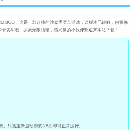
查
大小：86.9M
ut2 BCO，这是一款超棒的沙盒类赛车游戏，该版本已破解，内置修
律动轨迹Rizline手游官方正版
尽情战斗吧，探索无限领域，感兴趣的小伙伴欢迎来本站下载！
查
大小：209.4M
。只需重新启动游戏3-5次即可正常运行。