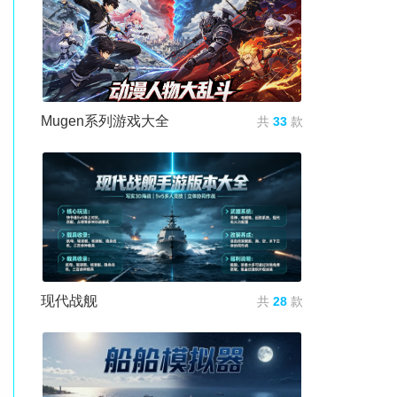
Mugen系列游戏大全
共
33
款
现代战舰
共
28
款