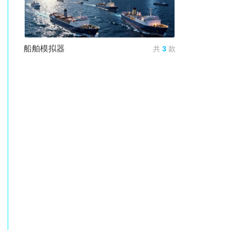
船舶模拟器
共
3
款