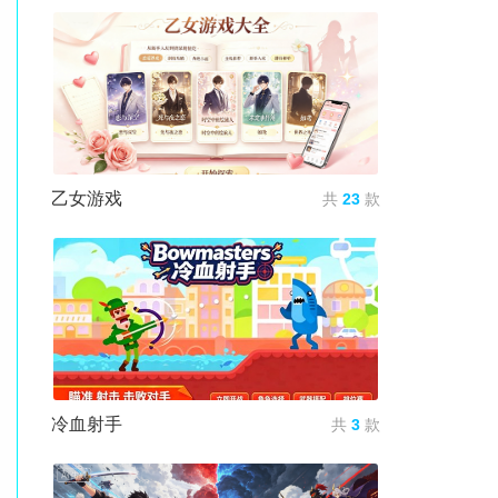
乙女游戏
共
23
款
冷血射手
共
3
款