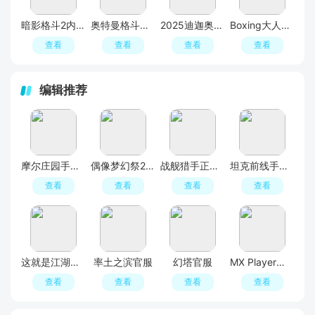
暗影格斗2内置菜单版MOD
奥特曼格斗进化重生安装器(奥特曼格斗进化重生手机版完美存档版)
2025迪迦奥特曼格斗版apk(ultrafighter : tiga legend fighting heroes evolution 3d)
Boxing大人物拳击游戏
查看
查看
查看
查看
编辑推荐
摩尔庄园手游官方版
偶像梦幻祭2安卓官服
战舰猎手正版手游
坦克前线手游最新版本
查看
查看
查看
查看
这就是江湖手游
率土之滨官服
幻塔官服
MX Player安卓版本
查看
查看
查看
查看