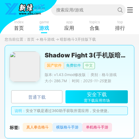
index
game
app
topics
top
首页
游戏
应用
合集
排行
您当前位置：
首页
→
格斗游戏
→
暗影格斗3开挂版下载
Shadow Fight 3(手机版暗影格斗3开挂版)
国产软件
免费软件
中文
版本: v1.43.0mod修改版
|
类别：格斗游戏
大小: 286.7M
|
时间：
2025-11-25
更新
安全下载
普通下载
需下载应用市场
说明：
安全下载是通过360助手获取所需应用，安全便捷。
标签:
真人拳击格斗
横版格斗手游
单机格斗手游