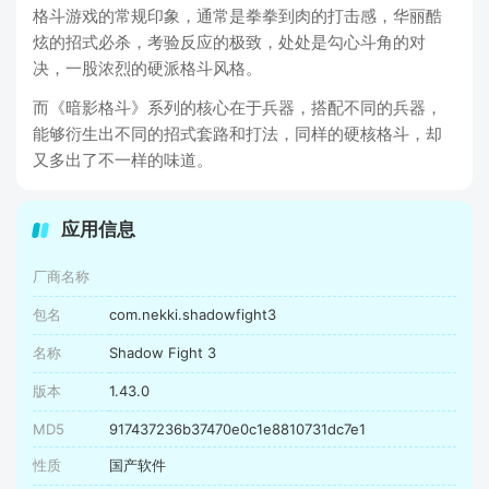
格斗游戏的常规印象，通常是拳拳到肉的打击感，华丽酷
炫的招式必杀，考验反应的极致，处处是勾心斗角的对
决，一股浓烈的硬派格斗风格。
而《暗影格斗》系列的核心在于兵器，搭配不同的兵器，
能够衍生出不同的招式套路和打法，同样的硬核格斗，却
又多出了不一样的味道。
应用信息
厂商名称
包名
com.nekki.shadowfight3
名称
Shadow Fight 3
版本
1.43.0
MD5
917437236b37470e0c1e8810731dc7e1
性质
国产软件