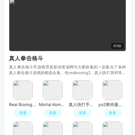
共9款
真人拳击格斗
真人拳击格斗手游推荐是新绿资源网为大家收集的一款集合了各种
真人拳击格斗游戏的精选合集，包realboxing2、真人快打系列等经
典作品，玩家可以在游戏中选择自己喜欢的真人拳
Real Boxing 2真实拳击2国际服官方最新版
Mortal Kombat真人快打内置菜单修改版
真人快打手游官方版
ps2奥特曼格斗进化3完美存档手机版
查看
查看
查看
查看