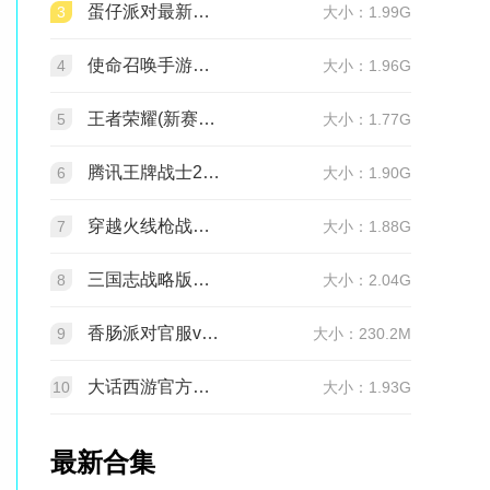
蛋仔派对最新版v1.0.285 网易官方版
3
大小：1.99G
使命召唤手游官方版2026最新版v1.9.55 安卓版
4
大小：1.96G
王者荣耀(新赛季更新)v11.4.1.1 官方版
5
大小：1.77G
腾讯王牌战士2026官方正版手机版v1.65.0.1040安卓版
6
大小：1.90G
穿越火线枪战王者最新版1.0.540.840 官服
7
大小：1.88G
三国志战略版官服v2081.1730 最新版本
8
大小：2.04G
香肠派对官服v24.14 正式服
9
大小：230.2M
大话西游官方正版v2.1.436 安卓最新版
10
大小：1.93G
最新合集