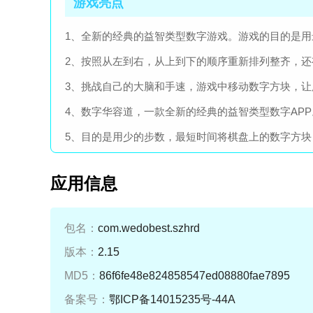
游戏亮点
1、全新的经典的益智类型数字游戏。游戏的目的是
2、按照从左到右，从上到下的顺序重新排列整齐，
3、挑战自己的大脑和手速，游戏中移动数字方块，
4、数字华容道，一款全新的经典的益智类型数字APP
5、目的是用少的步数，最短时间将棋盘上的数字方
应用信息
包名：
com.wedobest.szhrd
版本：
2.15
MD5：
86f6fe48e824858547ed08880fae7895
备案号：
鄂ICP备14015235号-44A