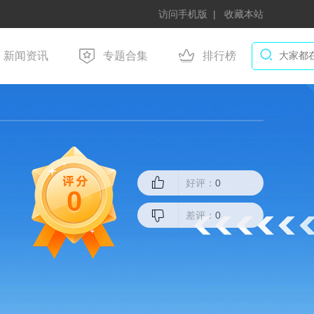
访问手机版
收藏本站
新闻资讯
专题合集
排行榜
好评：
0
0
差评：
0