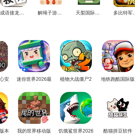
成语接龙游戏免费版v1.67安卓最新版
解绳子游戏官方正版v1.00安卓最新版
天梨国际象棋官方最新手机版v1.43安卓版
多比特军棋手机版官方
心安
迷你世界2026最
植物大战僵尸2
地铁跑酷国际版
游戏大
新版
官服最新版
(Subway Surf)
版本
我的世界移动版
饥饿鲨世界2026
酷猫拼豆软件