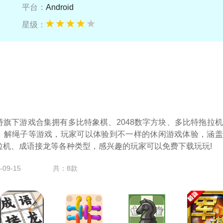
平台：
Android
星级：
特旗下游戏合集拥有多比特象棋、2048数字方块、多比特拖拉
、解绳子等游戏，玩家可以体验到不一样的休闲游戏体验，涵盖
拉机、成语接龙等各种类型，感兴趣的玩家可以免费下载玩玩!
09-15
共：8款