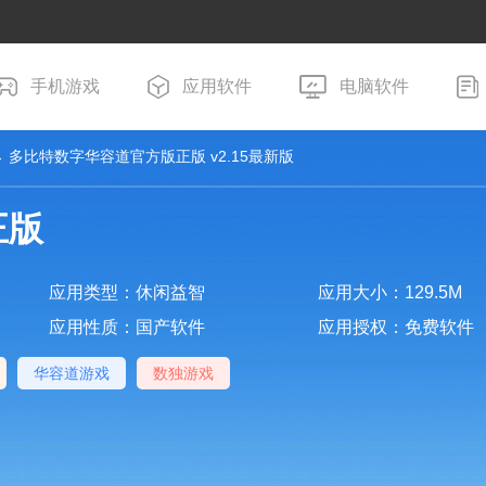
手机游戏
应用软件
电脑软件
 多比特数字华容道官方版正版 v2.15最新版
正版
应用类型：休闲益智
应用大小：129.5M
应用性质：国产软件
应用授权：免费软件
华容道游戏
数独游戏