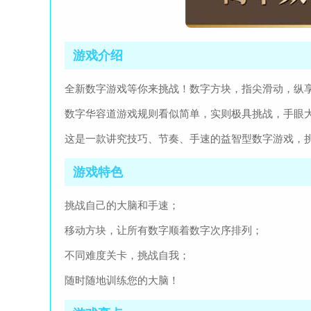
游戏介绍
全新数字游戏等你来挑战！数字方块，指尖滑动，纵
数字华容道游戏规则看似简单，实则极具挑战，手眼
这是一款讲究技巧、节奏、手速的益智型数字游戏，
游戏特色
挑战自己的大脑和手速；
移动方块，让所有数字顺着数字次序排列；
不同难度关卡，挑战自我；
随时随地训练您的大脑！