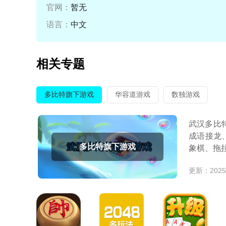
官网：
暂无
语言：
中文
相关专题
多比特旗下游戏
华容道游戏
数独游戏
武汉多比
成语接龙
多比特旗下游戏
象棋、拖
更新：2025-