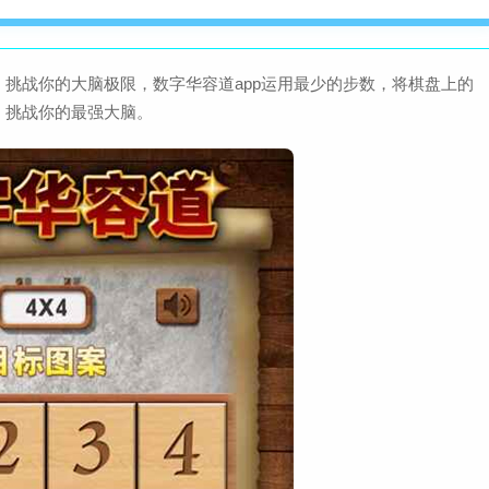
查
大小：30.8M
挑战你的大脑极限，数字华容道app运用最少的步数，将棋盘上的
探龙传奇最新手机版
，挑战你的最强大脑。
查
大小：91.8M