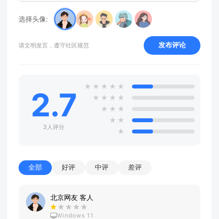
选择头像:
发布评论
请文明发言，遵守社区规范
★
★
★
★
★
2.7
★
★
★
★
★
★
★
★
★
3人评分
★
全部
好评
中评
差评
北京网友 客人
Windows 11