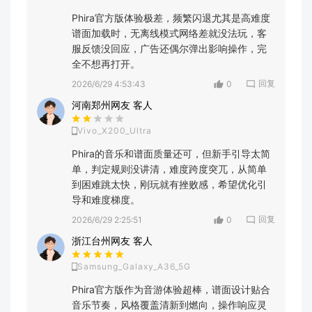
Phira官方版体验极差，频繁闪退尤其是高难度
谱面加载时，无离线模式网络差就没法玩，客
服反馈没回应，广告还偶尔弹出影响操作，完
全不想再打开。
回复
2026/6/29 4:53:43
0
河南郑州网友 客人
Vivo_X200_Ultra
Phira的音乐和谱面质量还可，但新手引导太简
单，判定规则没讲清，难度跨度突兀，从简单
到困难跳太快，刚玩就有挫败感，希望优化引
导和难度梯度。
回复
2026/6/29 2:25:51
0
浙江台州网友 客人
Samsung_Galaxy_A36_5G
Phira官方版作为音游体验超棒，谱面设计贴合
音乐节奏，风格覆盖清新到燃向，操作响应灵