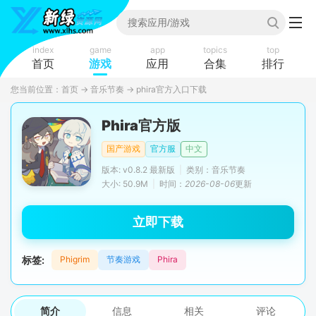
index
game
app
topics
top
首页
游戏
应用
合集
排行
您当前位置：
首页
→
音乐节奏
→
phira官方入口下载
Phira官方版
国产游戏
官方服
中文
版本: v0.8.2 最新版
|
类别：音乐节奏
大小: 50.9M
|
时间：
2026-08-06
更新
立即下载
标签:
Phigrim
节奏游戏
Phira
简介
信息
相关
评论