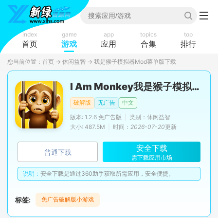
index
game
app
topics
top
首页
游戏
应用
合集
排行
您当前位置：
首页
→
休闲益智
→
我是猴子模拟器Mod菜单版下载
I Am Monkey我是猴子模拟器功能菜单版
破解版
无广告
中文
版本: 1.2.6 免广告版
|
类别：休闲益智
大小: 487.5M
|
时间：
2026-07-20
更新
安全下载
普通下载
需下载应用市场
说明：
安全下载是通过360助手获取所需应用，安全便捷。
标签:
免广告破解版小游戏