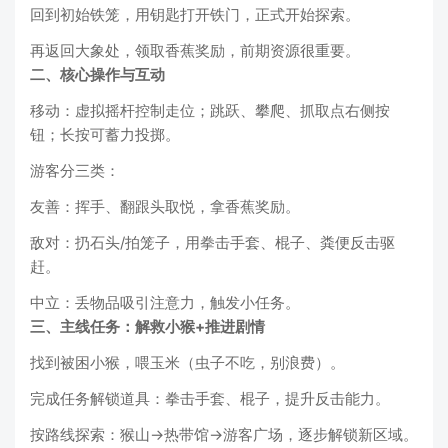
回到初始铁笼，用钥匙打开铁门，正式开始探索。
再返回大象处，领取香蕉奖励，前期资源很重要。
二、核心操作与互动
移动：虚拟摇杆控制走位；跳跃、攀爬、抓取点右侧按
钮；长按可蓄力投掷。
游客分三类：
友善：挥手、翻跟头取悦，拿香蕉奖励。
敌对：扔石头/拍笼子，用拳击手套、棍子、粪便反击驱
赶。
中立：丢物品吸引注意力，触发小任务。
三、主线任务：解救小猴+推进剧情
找到被困小猴，喂玉米（虫子不吃，别浪费）。
完成任务解锁道具：拳击手套、棍子，提升反击能力。
按路线探索：猴山→热带馆→游客广场，逐步解锁新区域。