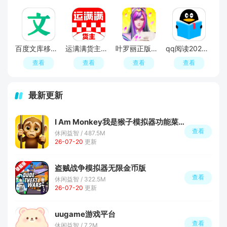
百度文库移动端2026最新版本
运满满货主找车APP官方免费版
叶罗丽正版手游
qq阅读2026官方版下载安装
查看
查看
查看
查看
最新更新
I Am Monkey我是猴子模拟器功能菜单版
查看
休闲益智 / 487.5M
26-07-20
更新
盗贼战争模拟器无限金币版
查看
休闲益智 / 322.5M
26-07-20
更新
uugame游戏平台
查看
休闲益智 / 7.2M