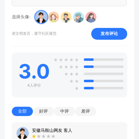
选择头像:
发布评论
请文明发言，遵守社区规范
★
★
★
★
★
3.0
★
★
★
★
★
★
★
★
★
4人评分
★
全部
好评
中评
差评
安徽马鞍山网友 客人