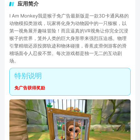
应用简介
I Am Monkey我是猴子免广告最新版是一款3D卡通风格的
动物模拟类游戏，玩家将化身为动物园中的一只猕猴，以
第一视角展开趣味冒险！而且逼真的VR视角让你完全沉浸
猴子的世界，笼外人类的巨大身形带来强烈压迫感。物理
引擎精细还原投掷轨迹和物体碰撞，香蕉皮滑倒游客的滑
稽场面令人忍俊不禁。每次游戏都是独一无二的互动剧
场。
免广告获得奖励