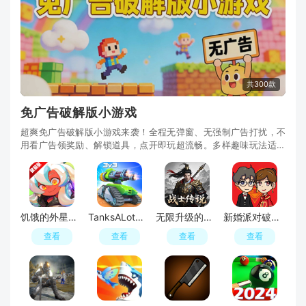
共300款
免广告破解版小游戏
超爽免广告破解版小游戏来袭！全程无弹窗、无强制广告打扰，不
用看广告领奖励、解锁道具，点开即玩超流畅。多样趣味玩法适配
碎片时光，轻松解压超耐玩，纯粹游戏快乐直接拉
饥饿的外星人内置菜单破解版
TanksALot坦克战争免广告破解版
无限升级的战士传说2免广告破解版
新婚派对破解版无限金砖
查看
查看
查看
查看