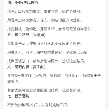
四、高分/爽玩技巧
优先升级投掷精准度、攀爬速度，操作更顺滑。
用香蕉皮绊倒游客、保安，制造混乱方便逃跑。
摇晃树枝、偷钥匙、开通风管，触发隐藏通道与事件。
五、逃生路线（大结局）
逃出笼子后，按猴山→河马池→长颈鹿区推进。
用香蕉引开河马，用树枝撬通风管，躲避保安追捕。
找到围墙缺口，破坏后逃向野外，达成逃生结局。
六、隐藏内容（高手向）
集齐3张塔罗牌（游客包、饲料箱、河马池），解锁猴王争
霸关卡。
释放大象可触发动物园暴动结局，玩法更刺激。
七、新手避坑
不要硬砸玻璃/铁门，只有钥匙能开门。