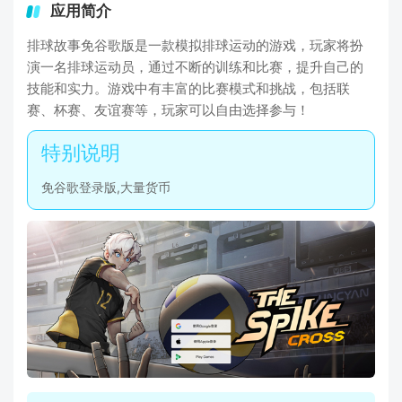
应用简介
排球故事免谷歌版是一款模拟排球运动的游戏，玩家将扮
演一名排球运动员，通过不断的训练和比赛，提升自己的
技能和实力。游戏中有丰富的比赛模式和挑战，包括联
赛、杯赛、友谊赛等，玩家可以自由选择参与！
免谷歌登录版,大量货币