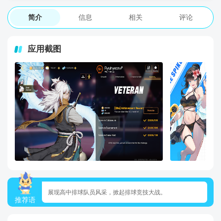
简介
信息
相关
评论
应用截图
展现高中排球队员风采，掀起排球竞技大战。
推荐语