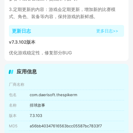
3.定期更新的内容：游戏会定期更新，增加新的比赛模
式、角色、装备等内容，保持游戏的新鲜感。
更新日志
更多日志>>
v7.3.102版本
优化游戏稳定性，修复部分BUG
应用信息
厂商名称
包名
com.daerisoft.thespikerm
名称
排球故事
版本
7.3.103
MD5
a56bb40347616563bcc05587bc7833f7