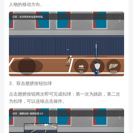
人物的移动方向。
3、双击翅膀按钮扣球
点击翅膀按钮两次即可完成扣球：第一次为跳跃，第二次
为扣球，可以连续点击操作。