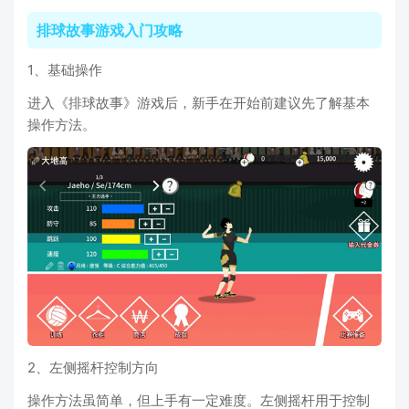
排球故事游戏入门攻略
1、基础操作
进入《排球故事》游戏后，新手在开始前建议先了解基本
操作方法。
2、左侧摇杆控制方向
操作方法虽简单，但上手有一定难度。左侧摇杆用于控制