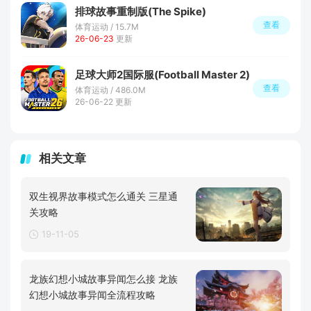
排球故事重制版(The Spike)
查看
体育运动 / 15.7M
26-06-23
更新
足球大师2国际服(Football Master 2)
查看
体育运动 / 486.0M
26-06-22 更新
相关文章
双生视界故事模式怎么通关 三星通
关攻略
19-11-05
龙族幻想小城故事异闻怎么接 龙族
幻想小城故事异闻全流程攻略