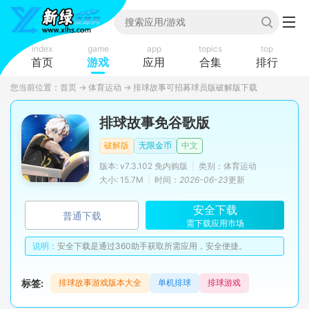
index
game
app
topics
top
首页
游戏
应用
合集
排行
您当前位置：
首页
→
体育运动
→
排球故事可招募球员版破解版下载
排球故事免谷歌版
破解版
无限金币
中文
版本: v7.3.102 免内购版
|
类别：体育运动
大小: 15.7M
|
时间：
2026-06-23
更新
安全下载
普通下载
需下载应用市场
说明：
安全下载是通过360助手获取所需应用，安全便捷。
标签:
排球故事游戏版本大全
单机排球
排球游戏