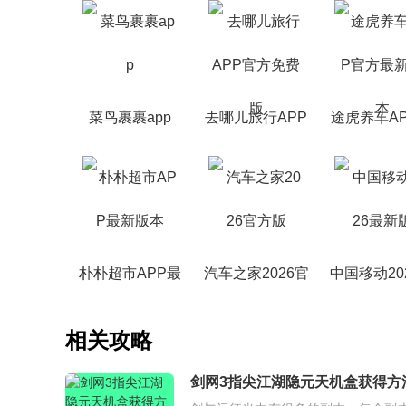
菜鸟裹裹app
去哪儿旅行APP
途虎养车A
官方免费版
方最新版
朴朴超市APP最
汽车之家2026官
中国移动20
新版本
方版
新版
相关攻略
剑网3指尖江湖隐元天机盒获得方