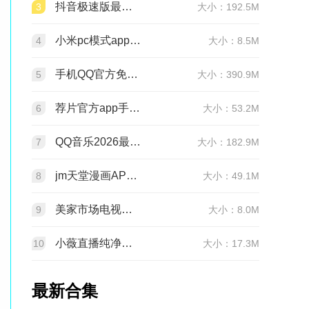
抖音极速版最新版本官方版2026v39.9.0安卓版
3
大小：192.5M
小米pc模式app安装包(小米pc模式beta版)v12.1.208.5平板版
4
大小：8.5M
手机QQ官方免费最新版v9.3.30 官方正版
5
大小：390.9M
荐片官方app手机最新版v4.2.5安卓版
6
大小：53.2M
QQ音乐2026最新版app20.6.5.8 官方安卓版
7
大小：182.9M
jm天堂漫画APP安装包v2.0.30安卓最新版
8
大小：49.1M
美家市场电视版安装包v3.3.1安卓TV版
9
大小：8.0M
小薇直播纯净版tv版安装包v2.7.0.6足道纯净版
10
大小：17.3M
最新合集