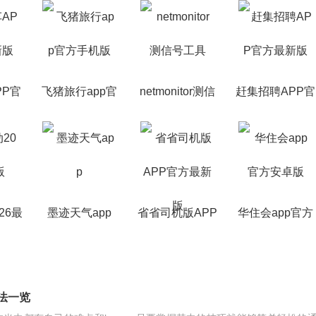
PP官
飞猪旅行app官
netmonitor测信
赶集招聘APP官
本
方手机版
号工具
方最新版
26最
墨迹天气app
省省司机版APP
华住会app官方
官方最新版
安卓版
法一览