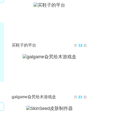
买鞋子的平台
共
12
款
galgame旮旯给木游戏盒
共
21
款