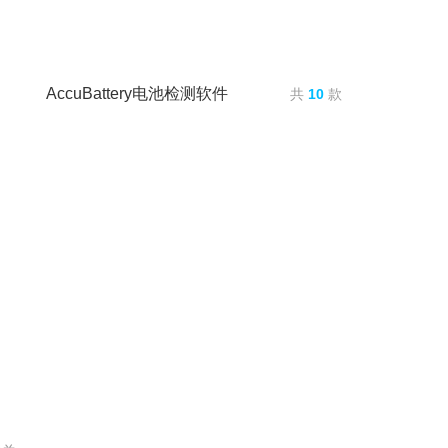
AccuBattery电池检测软件
共
10
款