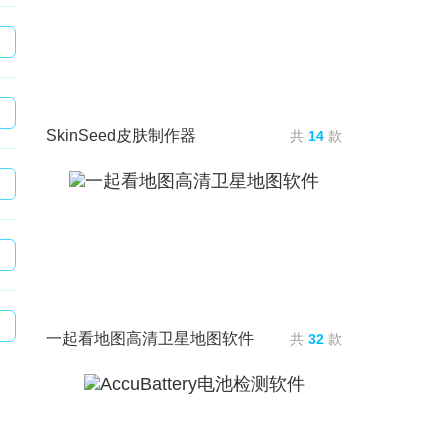
SkinSeed皮肤制作器
共
14
款
一起看地图高清卫星地图软件
共
32
款