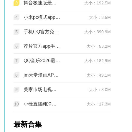
抖音极速版最新版本官方版2026v39.7.0安卓版
3
大小：192.5M
小米pc模式app安装包(小米pc模式beta版)v12.1.208.5平板版
4
大小：8.5M
手机QQ官方免费最新版v9.3.25 官方正版
5
大小：390.9M
荐片官方app手机最新版v4.2.5安卓版
6
大小：53.2M
QQ音乐2026最新版app20.6.5.8 官方安卓版
7
大小：182.9M
jm天堂漫画APP安装包v2.0.29安卓最新版
8
大小：49.1M
美家市场电视版安装包v3.3.1安卓TV版
9
大小：8.0M
小薇直播纯净版tv版安装包v2.7.0.6足道纯净版
10
大小：17.3M
最新合集