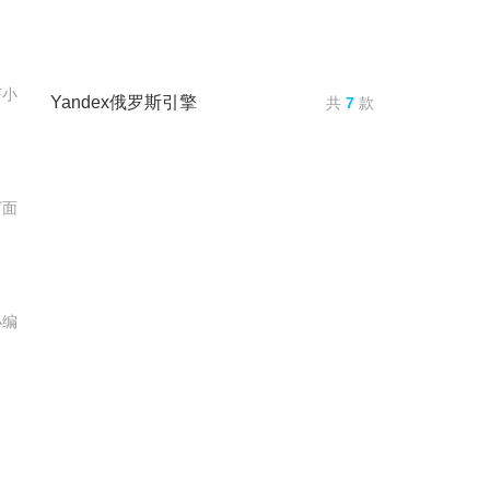
声小
Yandex俄罗斯引擎
共
7
款
下面
小编