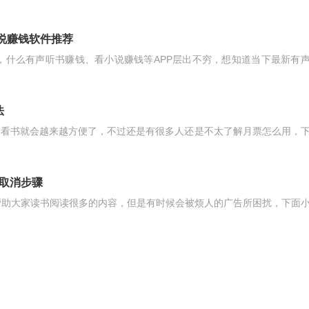
小说赚钱软件推荐
件，什么有声听书赚钱、看小说赚钱等APP层出不穷，想知道当下最新有
法
家看书就会越来越方便了，不过还是有很多人还是不太了解月票怎么用，
告取消步骤
帮助大家读书阅读很多的内容，但是有时候会被烦人的广告所困扰，下面