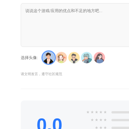
选择头像:
请文明发言，遵守社区规范
★
★
★
★
★
0.0
★
★
★
★
★
★
★