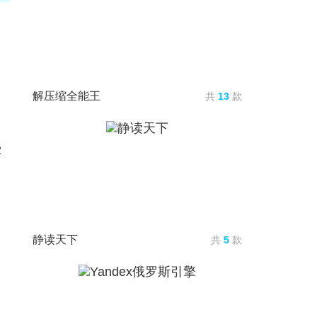
解压缩全能王
共
13
款
2
静读天下
共
5
款