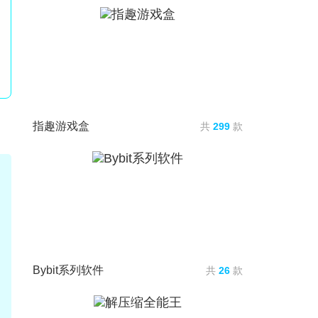
指趣游戏盒
共
299
款
Bybit系列软件
共
26
款