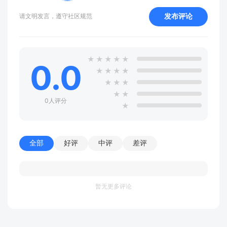
发布评论
请文明发言，遵守社区规范
★
★
★
★
★
0.0
★
★
★
★
★
★
★
★
★
0人评分
★
全部
好评
中评
差评
暂无更多评论