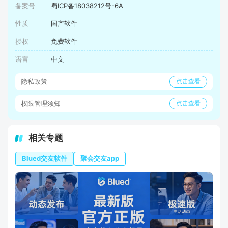
备案号
蜀ICP备18038212号-6A
性质
国产软件
授权
免费软件
语言
中文
隐私政策
点击查看
权限管理须知
点击查看
相关专题
Blued交友软件
聚会交友app