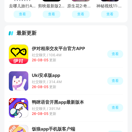
去哪儿旅行APP官方免费版
剪映最新版2026手机版
原生花2:奇幻旅程
神秘视线11:惊悚秘林
查看
查看
查看
查看
最新更新
伊对相亲交友平台官方APP
查看
社交聊天 / 106.4M
26-08-05
更新
Uki安卓版app
查看
社交聊天 / 314.4M
26-08-05
更新
鸭咪语音开黑app最新版本
查看
社交聊天 / 391.1M
26-08-05
更新
饭狼app手机版客户端