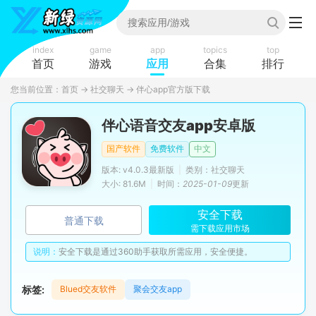
index
game
app
topics
top
首页
游戏
应用
合集
排行
您当前位置：
首页
→
社交聊天
→
伴心app官方版下载
伴心语音交友app安卓版
国产软件
免费软件
中文
版本: v4.0.3最新版
|
类别：社交聊天
大小: 81.6M
|
时间：
2025-01-09
更新
安全下载
普通下载
需下载应用市场
说明：
安全下载是通过360助手获取所需应用，安全便捷。
标签:
Blued交友软件
聚会交友app