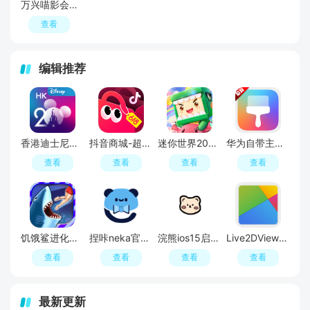
万兴喵影会员破解版
查看
编辑推荐
香港迪士尼乐园官方app
抖音商城-超值好物省心购
迷你世界2026最新版
华为自带主题商店
查看
查看
查看
查看
饥饿鲨进化官方正版
捏咔neka官方入口
浣熊ios15启动器中文版
Live2DViewerEX最新版
查看
查看
查看
查看
最新更新