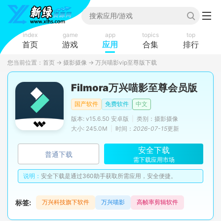
index
game
app
topics
top
首页
游戏
应用
合集
排行
您当前位置：
首页
→
摄影摄像
→
万兴喵影vip至尊版下载
Filmora万兴喵影至尊会员版
国产软件
免费软件
中文
版本: v15.6.50 安卓版
|
类别：摄影摄像
大小: 245.0M
|
时间：
2026-07-15
更新
安全下载
普通下载
需下载应用市场
说明：
安全下载是通过360助手获取所需应用，安全便捷。
标签:
万兴科技旗下软件
万兴喵影
高帧率剪辑软件