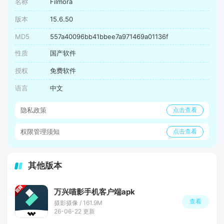
名称
Filmora
版本
15.6.50
MD5
557a40096bb41bbee7a971469a01136f
性质
国产软件
授权
免费软件
语言
中文
隐私政策
点击查看
权限管理须知
点击查看
其他版本
万兴喵影手机客户端apk
查看
摄影摄像 / 161.9M
26-06-22 更新