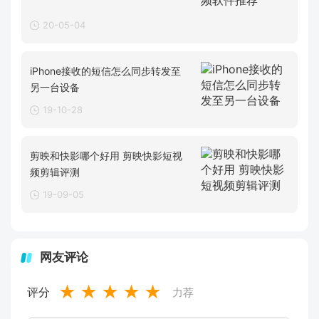
20-05-04
iPhone接收的短信怎么同步转发至
另一台设备
19-10-28
剪映和快影哪个好用 剪映快影短视
频剪辑评测
19-09-05
网友评论
★
★
★
★
★
评分
力荐