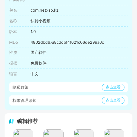
包名
com.netxsp.kz
名称
快转小视频
版本
1.0
MD5
4802dbd67a8cddbf4f021c06de299a0c
性质
国产软件
授权
免费软件
语言
中文
隐私政策
点击查看
权限管理须知
点击查看
编辑推荐