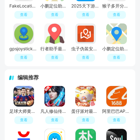
FakeLocation虚拟位置免费版(fakelocation正版)
小鹏定位助手apk官方版正版
2025天下游定位不闪退版
猴子多开分身破解版(猴子分身最新破解版)
查看
查看
查看
查看
gpsjoystick刷跑步次数软件(阳光晨跑位置模拟器)
行者助手最新版本下载
虫子伪装安卓自由行定位app
小鹏定位助手2024最新版
查看
查看
查看
查看
编辑推荐
足球大师黄金一代手游
凡人修仙传人界篇手游2026最新版
蛋仔派对最新版
阿里巴巴APP2026官方版
查看
查看
查看
查看