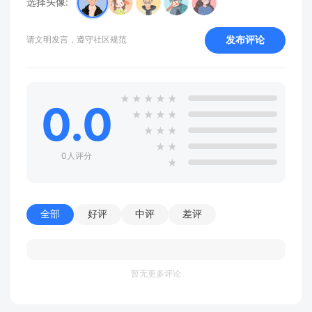
选择头像:
发布评论
请文明发言，遵守社区规范
★
★
★
★
★
0.0
★
★
★
★
★
★
★
★
★
0人评分
★
全部
好评
中评
差评
暂无更多评论