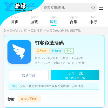
index
game
app
topics
top
首页
游戏
应用
合集
排行
您当前位置：
首页
→
工具辅助
→
钉客免root解锁会员版下载
钉客免激活码
国产软件
免费软件
中文
版本: v2.7.6安卓版
|
类别：工具辅助
大小: 19.3M
|
时间：
2020-11-11
更新
安全下载
普通下载
需下载应用市场
说明：
安全下载是通过360助手获取所需应用，安全便捷。
标签:
虚拟位置软件