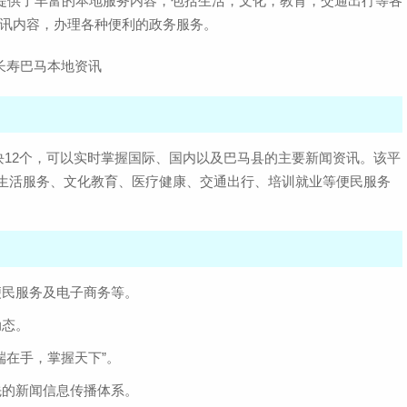
pp提供了丰富的本地服务内容，包括生活，文化，教育，交通出行等各
查
大小：95.1M
资讯内容，办理各种便利的政务服务。
顽皮兔手机版最
查
大小：188.0M
要板块12个，可以实时掌握国际、国内以及巴马县的主要新闻资讯。该平
合了生活服务、文化教育、医疗健康、交通出行、培训就业等便民服务
便民服务及电子商务等。
动态。
端在手，掌握天下”。
先的新闻信息传播体系。