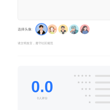
选择头像:
请文明发言，遵守社区规范
★
★
★
★
★
0.0
★
★
★
★
★
★
★
★
★
0人评分
★