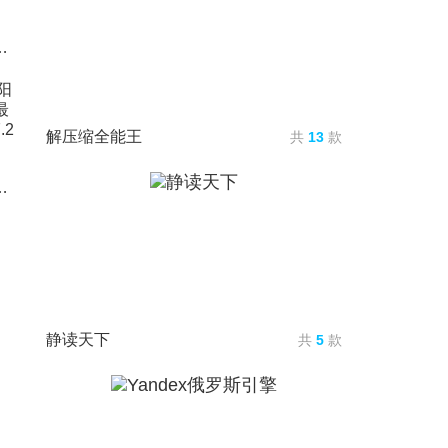
v1.0.1最新版
解压缩全能王
共
13
款
版v2.37.2官方版
静读天下
共
5
款