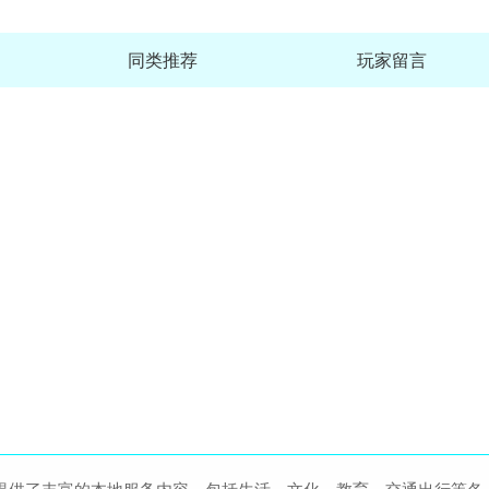
同类推荐
玩家留言
独播库TV
查
大小：20.3M
123云盘手机版2026最新
查
大小：101.6M
黑侠apk软件
查
大小：4.5M
贪玩星球-海量休闲游戏福利平