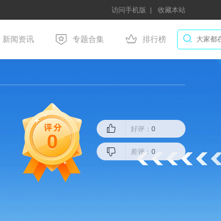
访问手机版
收藏本站
新闻资讯
专题合集
排行榜
好评：
0
0
差评：
0