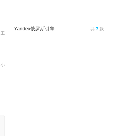
Yandex俄罗斯引擎
共
7
款
的工
面小