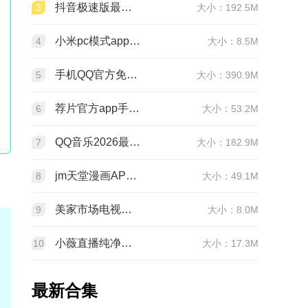
抖音极速版最新版本官方版2026v39.7.0安卓版
3
大小：192.5M
小米pc模式app安装包(小米pc模式beta版)v12.1.208.5平板版
4
大小：8.5M
手机QQ官方免费最新版v9.3.25 官方正版
5
大小：390.9M
荐片官方app手机最新版v4.2.5安卓版
6
大小：53.2M
QQ音乐2026最新版app20.6.5.8 官方安卓版
7
大小：182.9M
jm天堂漫画APP安装包v2.0.29安卓最新版
8
大小：49.1M
美家市场电视版安装包v3.3.1安卓TV版
9
大小：8.0M
小薇直播纯净版tv版安装包v2.7.0.6足道纯净版
10
大小：17.3M
最新合集