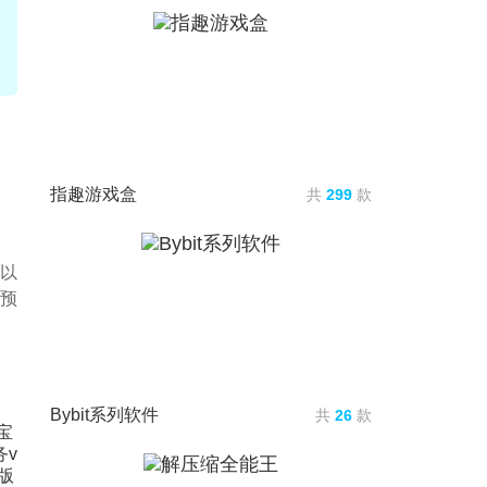
指趣游戏盒
共
299
款
可以
预
Bybit系列软件
共
26
款