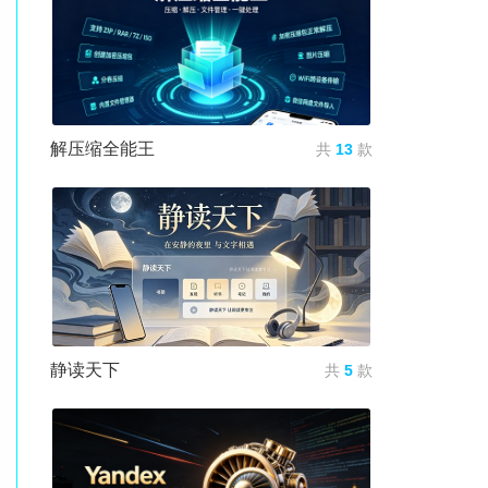
解压缩全能王
共
13
款
静读天下
共
5
款