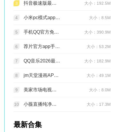
抖音极速版最新版本官方版2026v39.7.0安卓版
3
大小：192.5M
小米pc模式app安装包(小米pc模式beta版)v12.1.208.5平板版
4
大小：8.5M
手机QQ官方免费最新版v9.3.25 官方正版
5
大小：390.9M
荐片官方app手机最新版v4.2.5安卓版
6
大小：53.2M
QQ音乐2026最新版app20.6.5.8 官方安卓版
7
大小：182.9M
jm天堂漫画APP安装包v2.0.29安卓最新版
8
大小：49.1M
美家市场电视版安装包v3.3.1安卓TV版
9
大小：8.0M
小薇直播纯净版tv版安装包v2.7.0.6足道纯净版
10
大小：17.3M
最新合集