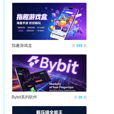
指趣游戏盒
共
299
款
Bybit系列软件
共
26
款