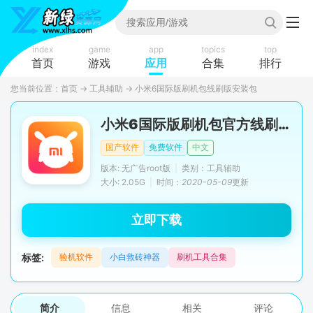
index
game
app
topics
top
首页
游戏
应用
合集
排行
您当前位置：
首页
→
工具辅助
→
小米6国际版刷机包线刷版安装包
小米6国际版刷机包官方线刷版
国产软件
免费软件
中文
版本: 无广告root版
|
类别：工具辅助
大小: 2.05G
|
时间：
2020-05-09
更新
立即下载
标签:
验机软件
小白救砖神器
刷机工具合集
简介
信息
相关
评论