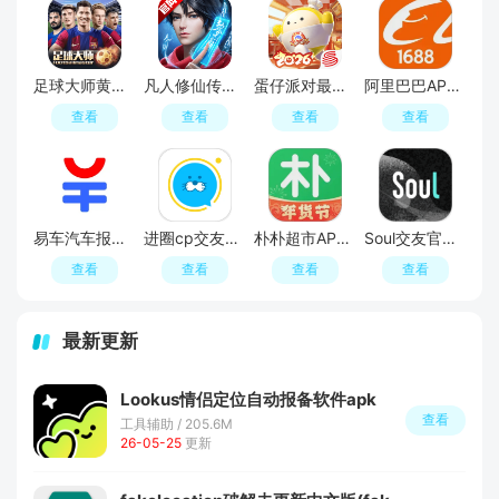
足球大师黄金一代手游
凡人修仙传人界篇手游2026最新版
蛋仔派对最新版
阿里巴巴APP2026官方版
查看
查看
查看
查看
易车汽车报价APP官方正版
进圈cp交友软件手机版
朴朴超市APP最新版本
Soul交友官方APP最新版
查看
查看
查看
查看
最新更新
Lookus情侣定位自动报备软件apk
查看
工具辅助 / 205.6M
26-05-25
更新