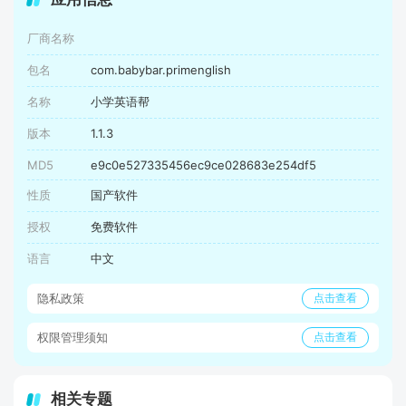
厂商名称
包名
com.babybar.primenglish
名称
小学英语帮
版本
1.1.3
MD5
e9c0e527335456ec9ce028683e254df5
性质
国产软件
授权
免费软件
语言
中文
隐私政策
点击查看
权限管理须知
点击查看
相关专题