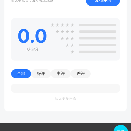
发布评论
请文明发言，遵守社区规范
★
★
★
★
★
0.0
★
★
★
★
★
★
★
★
★
0人评分
★
全部
好评
中评
差评
暂无更多评论