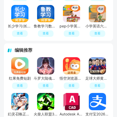
长少学习(长少英语小学版app2026最新版)
鲁教学习数字资源(鲁教版电子教材小学版2026版)
pep小学英语五年级下软件免费下载
小学英语六年级下部编版2025
查看
查看
查看
查看
编辑推荐
红果免费短剧
斗罗大陆魂师对决官服
悟空浏览器免费追剧APP官方版
足球大师黄金一代手游
查看
查看
查看
查看
幻灵召唤正版手游
火柴人联盟3官方正版
Autodesk AutoCAD 2023破解版
支付宝2026最新版本