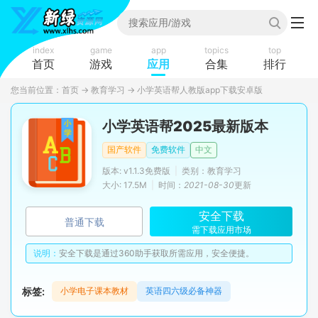
index
game
app
topics
top
首页
游戏
应用
合集
排行
您当前位置：
首页
→
教育学习
→
小学英语帮人教版app下载安卓版
小学英语帮2025最新版本
国产软件
免费软件
中文
版本: v1.1.3免费版
|
类别：教育学习
大小: 17.5M
|
时间：
2021-08-30
更新
安全下载
普通下载
需下载应用市场
说明：
安全下载是通过360助手获取所需应用，安全便捷。
标签:
小学电子课本教材
英语四六级必备神器