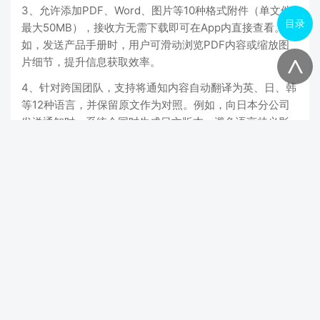
3、允许添加PDF、Word、图片等10种格式附件（单文件
目录
最大50MB），接收方无需下载即可在App内直接查看。例
如，发送产品手册时，用户可滑动浏览PDF内容或缩放图
片细节，提升信息获取效率。
<
4、针对跨国团队，支持将通知内容自动翻译为英、日、韩
等12种语言，并保留原文作为对照。例如，向日本分公司
发送通知时，系统会同时生成日文版本，避免语言歧义影
响执行。
应用信息
厂商名称
包名
com.vivo.assistant
名称
重要通知
版本
10.5.5.0