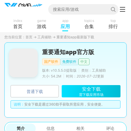
index
game
app
topics
top
首页
游戏
应用
合集
排行
您当前位置：
首页
→
工具辅助
→
重要通知app最新版下载
重要通知app官方版
国产软件
免费软件
中文
版本: v10.5.5.0提取版
|
类别：工具辅助
大小: 54.2M
|
时间：
2026-07-22
更新
安全下载
普通下载
需下载应用市场
说明：
安全下载是通过360助手获取所需应用，安全便捷。
简介
信息
相关
评论