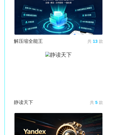
解压缩全能王
共
13
款
静读天下
共
5
款