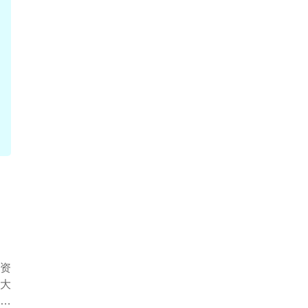
资
大
功能