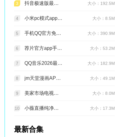
抖音极速版最新版本官方版2026v39.7.0安卓版
3
大小：192.5M
小米pc模式app安装包(小米pc模式beta版)v12.1.208.5平板版
4
大小：8.5M
手机QQ官方免费最新版v9.3.25 官方正版
5
大小：390.9M
荐片官方app手机最新版v4.2.5安卓版
6
大小：53.2M
QQ音乐2026最新版app20.6.5.8 官方安卓版
7
大小：182.9M
jm天堂漫画APP安装包v2.0.29安卓最新版
8
大小：49.1M
美家市场电视版安装包v3.3.1安卓TV版
9
大小：8.0M
小薇直播纯净版tv版安装包v2.7.0.6足道纯净版
10
大小：17.3M
最新合集