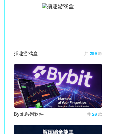
指趣游戏盒
共
299
款
Bybit系列软件
共
26
款