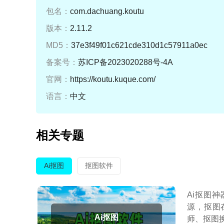
包名：
com.dachuang.koutu
版本：
2.11.2
MD5：
37e3f49f01c621cde310d1c57911a0ec
备案号：
苏ICP备2023020288号-4A
官网：
https://koutu.kuque.com/
语言：
中文
相关专题
Ai抠图
抠图软件
Ai抠图
源，抠图
Ai抠图
师、抠图换