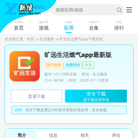
index
game
app
topics
top
首页
游戏
应用
合集
排行
您当前位置：
首页
→
生活服务
→
旷远生活燃气app下载安装
旷远生活燃气app最新版
国产软件
免费软件
中文
版本: v3.1.29安卓版
|
类别：生活服务
大小: 86.1M
|
时间：
2026-07-13
更新
安全下载
普通下载
需下载应用市场
说明：
安全下载是通过360助手获取所需应用，安全便捷。
简介
信息
相关
评论