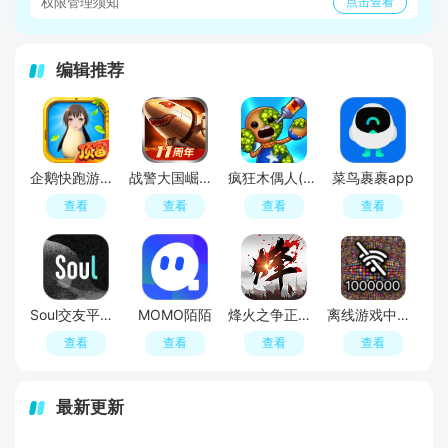
权限管理须知
点击查看
编辑推荐
企鹅快跑游戏最新版
战警大国崛起手游
疯狂木偶人(Kick The Buddy)
菜鸟裹裹app
查看
查看
查看
查看
Soul交友平台软件官方APP最新版
MOMO陌陌
烽火之争正版官方最新版
离线游戏中心安卓版(离线游戏大合集)
查看
查看
查看
查看
最新更新