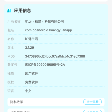
应用信息
厂商名称
旷远（福建）科技有限公司
包名
com.ppandroid.kuangyuanapp
名称
旷远生活
版本
3.1.29
MD5
3470896bd24ccc97aa0dcb1c31ec7388
备案号
闽ICP备2020019895号-2A
性质
国产软件
授权
免费软件
语言
中文
隐私政策
点击查看