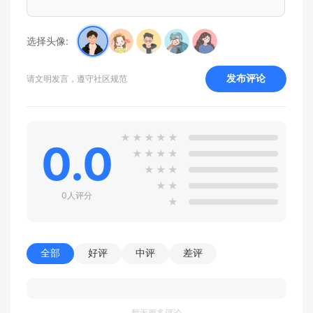
选择头像:
发布评论
请文明发言，遵守社区规范
★
★
★
★
★
0.0
★
★
★
★
★
★
★
★
★
0人评分
★
全部
好评
中评
差评
暂无更多评论