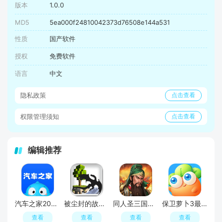
版本
1.0.0
MD5
5ea000f24810042373d76508e144a531
性质
国产软件
授权
免费软件
语言
中文
隐私政策
点击查看
权限管理须知
点击查看
编辑推荐
汽车之家2026官方版
被尘封的故事手游官方正版
同人圣三国蜀汉传官方手机版
保卫萝卜3最新版本
查看
查看
查看
查看