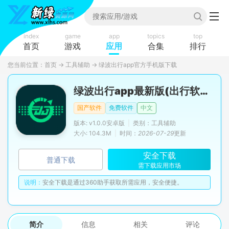
index
game
app
topics
top
首页
游戏
应用
合集
排行
您当前位置：
首页
→
工具辅助
→
绿波出行app官方手机版下载
绿波出行app最新版(出行软件)
国产软件
免费软件
中文
版本: v1.0.0安卓版
|
类别：工具辅助
大小: 104.3M
|
时间：
2026-07-29
更新
安全下载
普通下载
需下载应用市场
说明：
安全下载是通过360助手获取所需应用，安全便捷。
简介
信息
相关
评论