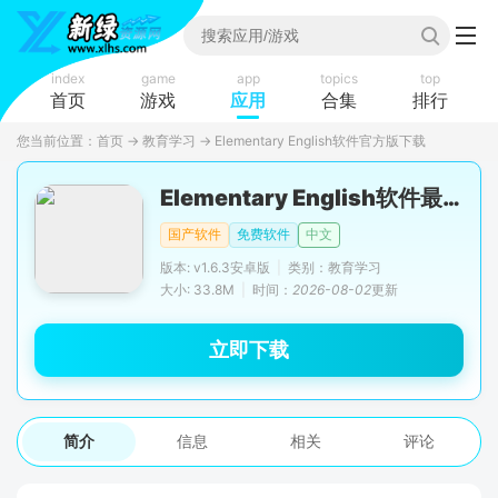
index
game
app
topics
top
首页
游戏
应用
合集
排行
您当前位置：
首页
→
教育学习
→
Elementary English软件官方版下载
Elementary English软件最新版
国产软件
免费软件
中文
版本: v1.6.3安卓版
|
类别：教育学习
大小: 33.8M
|
时间：
2026-08-02
更新
立即下载
简介
信息
相关
评论