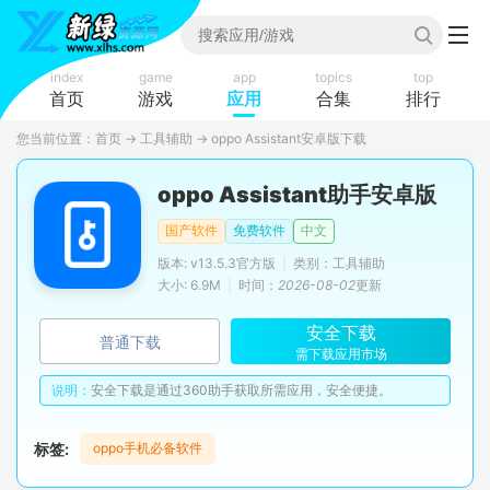
index
game
app
topics
top
首页
游戏
应用
合集
排行
您当前位置：
首页
→
工具辅助
→
oppo Assistant安卓版下载
oppo Assistant助手安卓版
国产软件
免费软件
中文
版本: v13.5.3官方版
|
类别：工具辅助
大小: 6.9M
|
时间：
2026-08-02
更新
安全下载
普通下载
需下载应用市场
说明：
安全下载是通过360助手获取所需应用，安全便捷。
标签:
oppo手机必备软件